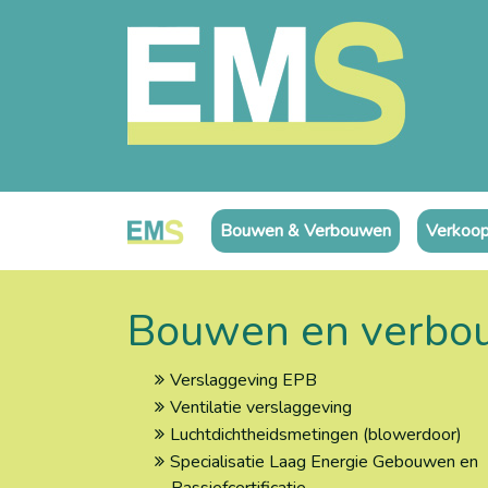
Bouwen & Verbouwen
Verkoop
Bouwen en verbo
Verslaggeving EPB
Ventilatie verslaggeving
Luchtdichtheidsmetingen (blowerdoor)
Specialisatie Laag Energie Gebouwen en