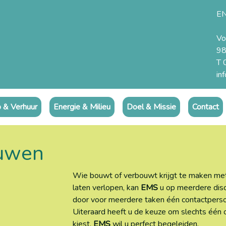
E
Vo
98
T 
in
 & Verhuur
Energie & Milieu
Doel & Missie
Contact
uwen
Wie bouwt of verbouwt krijgt te maken met
laten verlopen, kan
EMS
u op meerdere disc
door voor meerdere taken één contactpersoo
Uiteraard heeft u de keuze om slechts één 
kiest,
EMS
wil u perfect begeleiden.