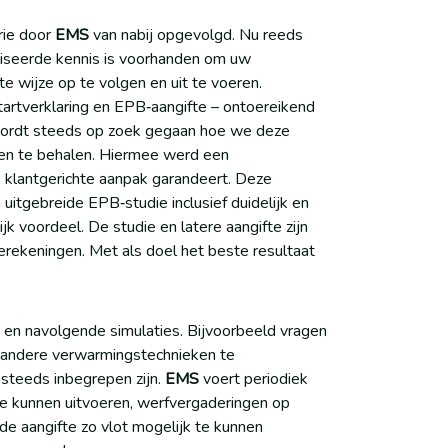
rie door
EMS
van nabij opgevolgd. Nu reeds
iseerde kennis is voorhanden om uw
 wijze op te volgen en uit te voeren.
startverklaring en EPB‐aangifte – ontoereikend
wordt steeds op zoek gegaan hoe we deze
gen te behalen. Hiermee werd een
 klantgerichte aanpak garandeert. Deze
itgebreide EPB‐studie inclusief duidelijk en
k voordeel. De studie en latere aangifte zijn
erekeningen. Met als doel het beste resultaat
 en navolgende simulaties. Bijvoorbeeld vragen
n andere verwarmingstechnieken te
steeds inbegrepen zijn.
EMS
voert periodiek
te kunnen uitvoeren, werfvergaderingen op
 de aangifte zo vlot mogelijk te kunnen