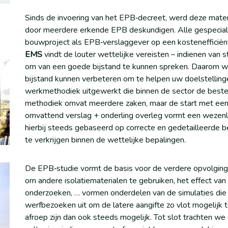
Sinds de invoering van het EPB‐decreet, werd deze mate
door meerdere erkende EPB deskundigen. Alle gespecial
bouwproject als EPB‐verslaggever op een kostenefficiënte
EMS
vindt de louter wettelijke vereisten – indienen van 
om van een goede bijstand te kunnen spreken. Daarom 
bijstand kunnen verbeteren om te helpen uw doelstellin
werkmethodiek uitgewerkt die binnen de sector de beste
methodiek omvat meerdere zaken, maar de start met een u
omvattend verslag + onderling overleg vormt een wezenlij
hierbij steeds gebaseerd op correcte en gedetailleerde b
te verkrijgen binnen de wettelijke bepalingen.
De EPB‐studie vormt de basis voor de verdere opvolging
om andere isolatiematerialen te gebruiken, het effect va
onderzoeken, … vormen onderdelen van de simulaties die 
werfbezoeken uit om de latere aangifte zo vlot mogelijk 
afroep zijn dan ook steeds mogelijk. Tot slot trachten we