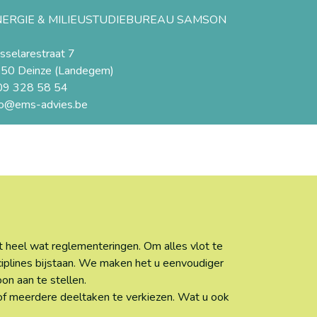
NERGIE & MILIEUSTUDIEBUREAU SAMSON
sselarestraat 7
50 Deinze (Landegem)
09 328 58 54
fo@ems-advies.be
 heel wat reglementeringen. Om alles vlot te
iplines bijstaan. We maken het u eenvoudiger
n aan te stellen.
of meerdere deeltaken te verkiezen. Wat u ook